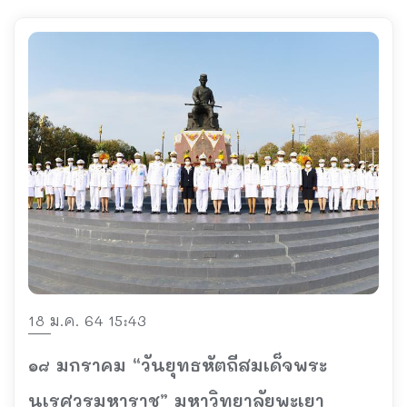
18 ม.ค. 64 15:43
๑๘ มกราคม “วันยุทธหัตถีสมเด็จพระ
นเรศวรมหาราช” มหาวิทยาลัยพะเยา