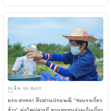
24 มี.ค. 65 16:03
มรภ.สงขลา สืบสานประเพณี “ซอแรงเกี่ยว
ข้าว” ทุ่งใหญ่สารภี ชวนชุมชนร่วมเก็บเกี่ยว