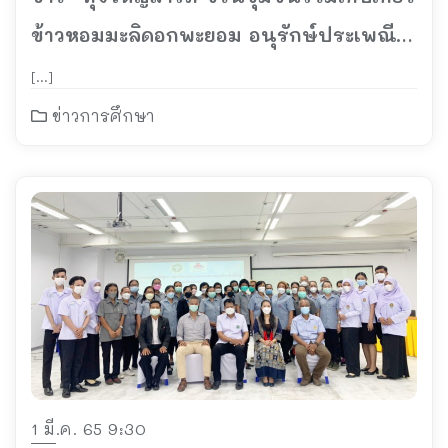
ข้าวหอมมะลิดอกพะยอม อนุรักษ์ประเพณี
ถิ่นใต้
[…]
ข่าวการศึกษา
1 มี.ค. 65 9:30