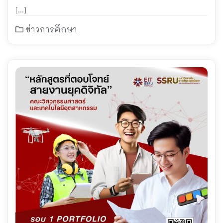
วิศวกรรมศาสตร์และเทคโนโลยี
[…]
อุตสาหกรรม
ข่าวการศึกษา