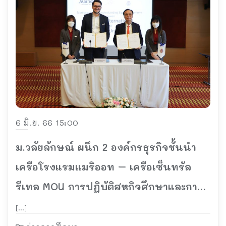
6 มิ.ย. 66 15:00
ม.วลัยลักษณ์ ผนึก 2 องค์กรธุรกิจชั้นนำ
เครือโรงแรมแมริออท – เครือเซ็นทรัล
รีเทล MOU การปฏิบัติสหกิจศึกษาและการ
จัดการศึกษาเชิงบูรณาการ (CWIE)
[…]