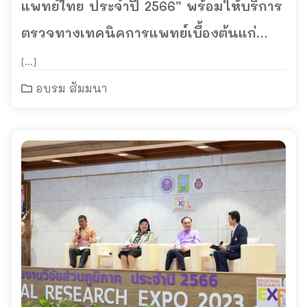
แพทย์ไทย ประจำปี 2566” พร้อมให้บริการ
ตรวจทางเทคนิคการแพทย์เบื้องต้นแก่
นักศึกษาและประชาชน
[…]
อบรม สัมมนา