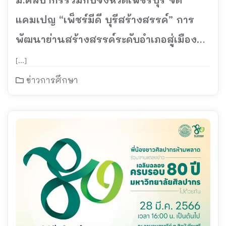
แคมเปญ “เพ็ชร์มีดี บุรีสร้างสรรค์” การ
พัฒนาย่านสร้างสรรค์ระดับอำเภอสู่เมือง
สร้างสรรค์ระดับสากล
[…]
ข่าวการศึกษา