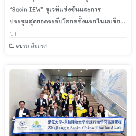
“Sasin IEW” ชูเวทีแข่งขันและการ
ประชุมสุดยอดระดับโลกครั้งแรกในเอเชีย
เปิดเวทีเสวนาพร้อมผู้เชี่ยวชาญ 19-23
[…]
มิถุนายน 2567 นี้
อบรม สัมมนา