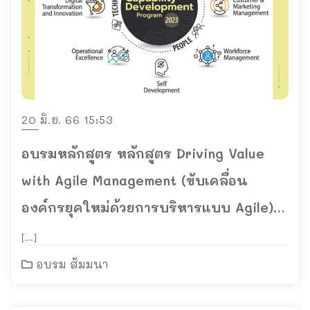
20 มิ.ย. 66 15:53
อบรมหลักสูตร หลักสูตร Driving Value
with Agile Management (ขับเคลื่อน
องค์กรยุคใหม่ด้วยการบริหารแบบ Agile)
วันที่ 12 – 13 กรกฎาคม 2566 เวลา 9:00-
[…]
16:00 น. โรงแรม สวิสโฮเต็ล เลอ
อบรม สัมมนา
คองคอร์ด