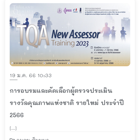
19 ม.ค. 66 10:33
การอบรมและคัดเลือกผู้ตรวจประเมิน
รางวัลคุณภาพแห่งชาติ รายใหม่ ประจำปี
2566
[…]