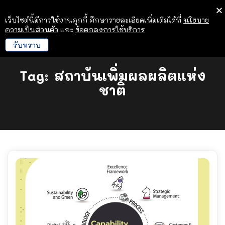
เว็บไซต์นี้มีการใช้งานคุกกี้ ศึกษารายละเอียดเพิ่มเติมได้ที่
นโยบาย
ความเป็นส่วนตัว
และ
ข้อตกลงการใช้บริการ
รับทราบ
Tag:
สถาบันเพิ่มผลผลิตแห่ง
ชาติ