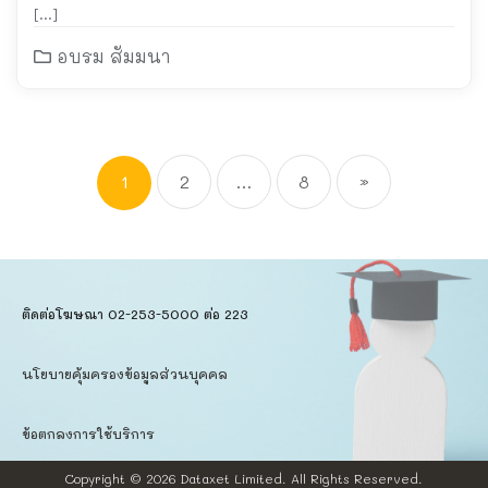
[…]
อบรม สัมมนา
1
2
…
8
»
ติดต่อโฆษณา 02-253-5000​ ต่อ 223
นโยบายคุ้มครองข้อมูลส่วนบุคคล​
ข้อตกลงการใช้บริการ
Copyright © 2026
Dataxet Limited.
All Rights Reserved.