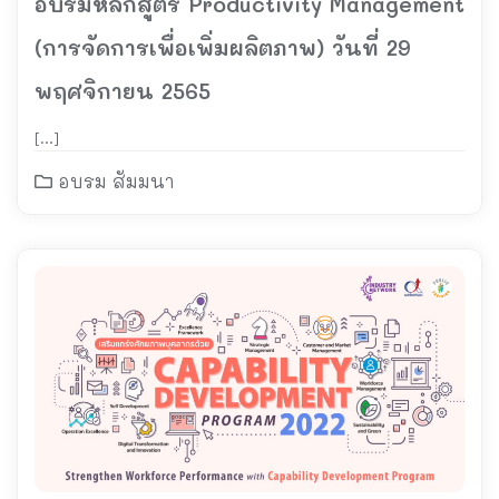
อบรมหลักสูตร Productivity Management
(การจัดการเพื่อเพิ่มผลิตภาพ) วันที่ 29
พฤศจิกายน 2565
[…]
อบรม สัมมนา