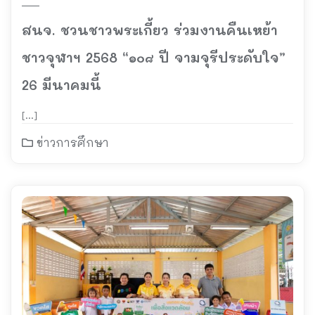
สนจ. ชวนชาวพระเกี้ยว ร่วมงานคืนเหย้า
ชาวจุฬาฯ 2568 “๑๐๘ ปี จามจุรีประดับใจ”
26 มีนาคมนี้
[…]
ข่าวการศึกษา