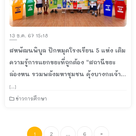
13 ธ.ค. 67 15:18
สหพัฒนพิบูล ปักหมุดโรงเรียน 5 แห่ง เติม
ความรู้การแยกขยะที่ถูกต้อง “สถานีขยะ
ล่องหน รวมพลังมหาชุมชน คุ้งบางกะเจ้า”
ปี 4
[…]
ข่าวการศึกษา
1
2
…
6
»