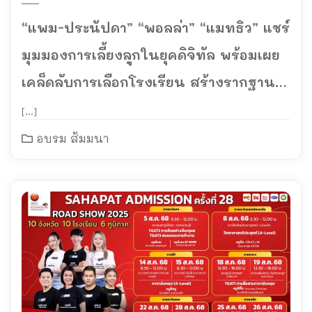
“แพม-ประนัปดา” “พอลล่า” “แมทธิว” แชร์
มุมมองการเลี้ยงลูกในยุคดิจิทัล พร้อมเผย
เคล็ดลับการเลือกโรงเรียน สร้างรากฐาน
แห่งอนาคตให้ลูก
[…]
อบรม สัมมนา