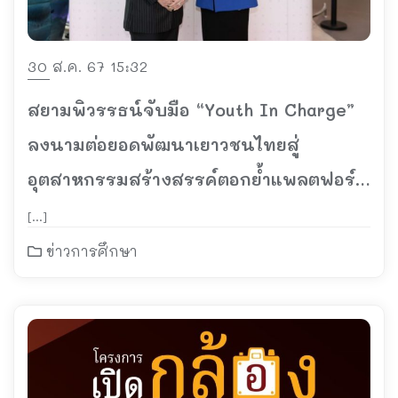
30 ส.ค. 67 15:32
สยามพิวรรธน์จับมือ “Youth In Charge”
ลงนามต่อยอดพัฒนาเยาวชนไทยสู่
อุตสาหกรรมสร้างสรรค์ตอกย้ำแพลตฟอร์ม
แห่งโอกาสสร้างการเติบโตให้กับทุกภาค
[…]
ส่วนอย่างยั่งยืน
ข่าวการศึกษา