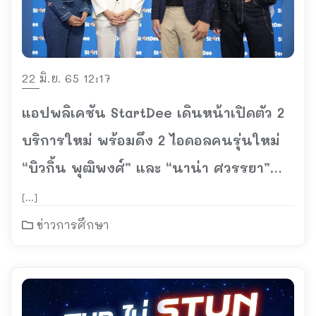
22 มิ.ย. 65 12:17
แอปพลิเคชัน StartDee เดินหน้าเปิดตัว 2
บริการใหม่ พร้อมดึง 2 ไอดอลคนรุ่นใหม่
“บิวกิ้น พุฒิพงศ์” และ “นาน่า ศวรรยา”
เป็นพรีเซ็นเตอร์ ในงาน
[…]
“StartDeeVERSE”
ข่าวการศึกษา