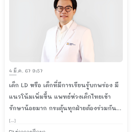
4 มี.ค. 67 9:57
เด็ก LD หรือ เด็กที่มีการเรียนรู้บกพร่อง มี
แนวโน้มเพิ่มขึ้น แพทย์ห่วงเด็กไทยเข้า
รักษาน้อยมาก กระตุ้นทุกฝ่ายต้องร่วมกัน
แก้ปัญหา
[…]
ข่าวการศึกษา