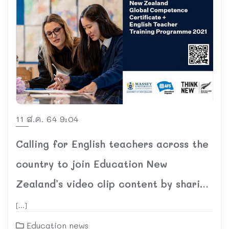
11 ส.ค. 64 9:04
Calling for English teachers across the
country to join Education New
Zealand’s video clip content by sharing
“What inspired you to become an
[…]
English teacher”
Education news