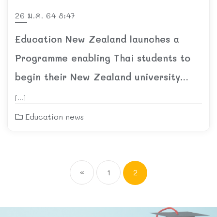
26 ม.ค. 64 8:47
Education New Zealand launches a
Programme enabling Thai students to
begin their New Zealand university
study at home.
[…]
Education news
«
1
2