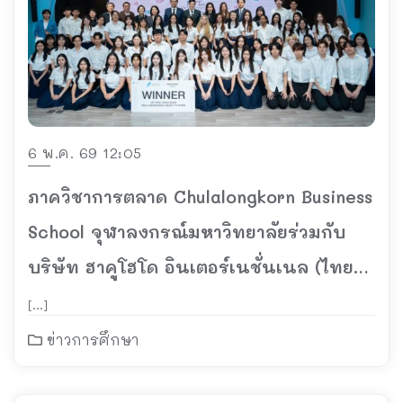
6 พ.ค. 69 12:05
ภาควิชาการตลาด Chulalongkorn Business
School จุฬาลงกรณ์มหาวิทยาลัยร่วมกับ
บริษัท ฮาคูโฮโด อินเตอร์เนชั่นเนล (ไทย
แลนด์) ประกาศความสำเร็จ โครงการ
[…]
“HIT REAL CHALLENGE ปีที่ 3”
ข่าวการศึกษา