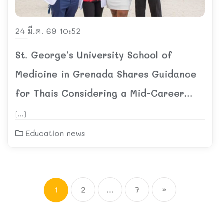
24 มี.ค. 69 10:52
St. George’s University School of
Medicine in Grenada Shares Guidance
for Thais Considering a Mid-Career
Transition into Medicine
[…]
Education news
1
2
…
7
»