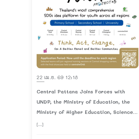
22 เม.ย. 69 12:18
Central Pattana Joins Forces with
UNDP, the Ministry of Education, the
Ministry of Higher Education, Science,
Research and Innovation, and Partners
[…]
to Launch “Better Futures Project