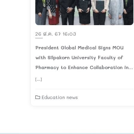
26 ส.ค. 67 16:03
President Global Medical Signs MOU
with Silpakorn University Faculty of
Pharmacy to Enhance Collaboration in
Health and Beauty Medical Device
[…]
Innovation
Education news