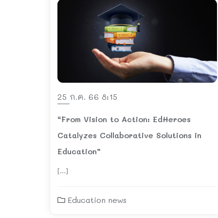
25 ก.ค. 66 8:15
“From Vision to Action: EdHeroes
Catalyzes Collaborative Solutions in
Education”
[…]
Education news