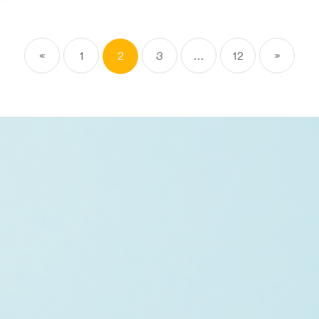
«
1
2
3
…
12
»