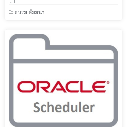
[…]
อบรม สัมมนา