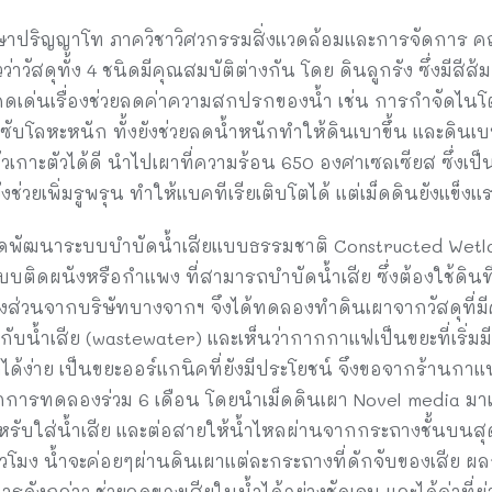
ษาปริญญาโท ภาควิชาวิศวกรรมสิ่งแวดล้อมและการจัดการ ค
ัสดุทั้ง 4 ชนิดมีคุณสมบัติต่างกัน โดย ดินลูกรัง ซึ่งมีสีส้ม 
โดดเด่นเรื่องช่วยลดค่าความสกปรกของน้ำ เช่น การกำจัดไ
ดซับโลหะหนัก ทั้งยังช่วยลดน้ำหนักทำให้ดินเบาขึ้น และดิน
้วเกาะตัวได้ดี นำไปเผาที่ความร้อน 650 องศาเซลเซียส ซึ่งเป
ังช่วยเพิ่มรูพรุน ทำให้แบคทีเรียเติบโตได้ แต่เม็ดดินยังแข
คิดพัฒนาระบบบำบัดน้ำเสียแบบธรรมชาติ Constructed Wetland
บบติดผนังหรือกำแพง ที่สามารถบำบัดน้ำเสีย ซึ่งต้องใช้ดินที
งส่วนจากบริษัทบางจากฯ จึงได้ทดลองทำดินเผาจากวัสดุที่ม
กับน้ำเสีย (wastewater) และเห็นว่ากากกาแฟเป็นขยะที่เริ่มมี
หาได้ง่าย เป็นขยะออร์แกนิคที่ยังมีประโยชน์ จึงขอจากร้าน
กการทดลองร่วม 6 เดือน โดยนำเม็ดดินเผา Novel media มาเ
งสำหรับใส่น้ำเสีย และต่อสายให้น้ำไหลผ่านจากกระถางชั้นบนสุด
วโมง น้ำจะค่อยๆผ่านดินเผาแต่ละกระถางที่ดักจับของเสีย ผล
ดังกล่าว ช่วยลดของเสียในน้ำได้อย่างชัดเจน และได้ค่าที