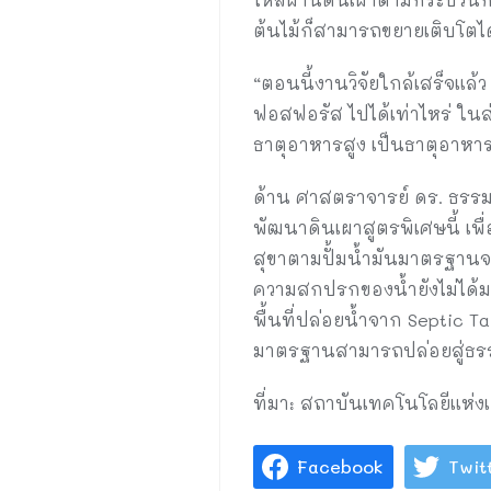
ต้นไม้ก็สามารถขยายเติบโตได
“ตอนนี้งานวิจัยใกล้เสร็จแล
ฟอสฟอรัส ไปได้เท่าไหร่ ในส
ธาตุอาหารสูง เป็นธาตุอาหารแ
ด้าน ศาสตราจารย์ ดร. ธรรมร
พัฒนาดินเผาสูตรพิเศษนี้ เพื
สุขาตามปั้มน้ำมันมาตรฐานจะมี
ความสกปรกของน้ำยังไม่ได้ม
พื้นที่ปล่อยน้ำจาก Septic Ta
มาตรฐานสามารถปล่อยสู่ธรรมชาต
ที่มา: สถาบันเทคโนโลยีแห่งเอ
Facebook
Twit