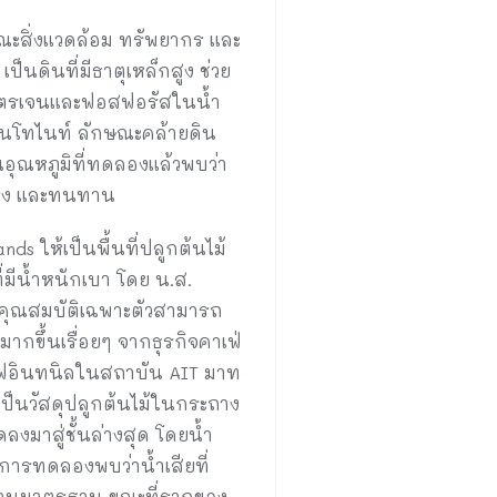
ณะสิ่งแวดล้อม ทรัพยากร และ
เป็นดินที่มีธาตุเหล็กสูง ช่วย
นโตรเจนและฟอสฟอรัสในน้ำ
เบนโทไนท์ ลักษณะคล้ายดิน
็นอุณหภูมิที่ทดลองแล้วพบว่า
็งแรง และทนทาน
s ให้เป็นพื้นที่ปลูกต้นไม้
่มีน้ำหนักเบา โดย น.ส.
ีคุณสมบัติเฉพาะตัวสามารถ
มากขึ้นเรื่อยๆ จากธุรกิจคาเฟ่
กาแฟอินทนิลในสถาบัน AIT มาท
ป็นวัสดุปลูกต้นไม้ในกระถาง
ลงมาสู่ชั้นล่างสุด โดยน้ำ
การทดลองพบว่าน้ำเสียที่
่ผ่านมาตรฐาน ขณะที่รากของ