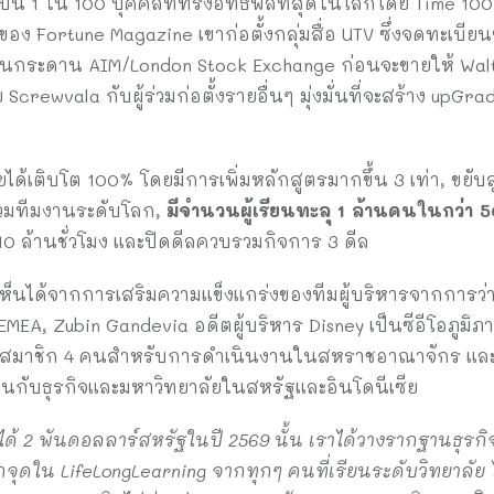
บเป็น 1 ใน 100 บุคคลที่ทรงอิทธิพลที่สุดในโลกโดย Time 10
อง Fortune Magazine เขาก่อตั้งกลุ่มสื่อ UTV ซึ่งจดทะเบียน
กระดาน AIM/London Stock Exchange ก่อนจะขายให้ Walt Di
rewvala กับผู้ร่วมก่อตั้งรายอื่นๆ มุ่งมั่นที่จะสร้าง upGra
ายได้เติบโต 100% โดยมีการเพิ่มหลักสูตรมากขึ้น 3 เท่า, ขยั
รวมทีมงานระดับโลก,
มีจำนวนผู้เรียนทะลุ 1 ล้านคนในกว่า 
0 ล้านชั่วโมง และปิดดีลควบรวมกิจการ 3 ดีล
ห็นได้จากการเสริมความแข็งแกร่งของทีมผู้บริหารจากการว่า
ค EMEA, Zubin Gandevia อดีตผู้บริหาร Disney เป็นซีอีโอภู
วยสมาชิก 4 คนสำหรับการดำเนินงานในสหราชอาณาจักร และแ
ส่วนกับธุรกิจและมหาวิทยาลัยในสหรัฐและอินโดนีเซีย
ยได้ 2 พันดอลลาร์สหรัฐในปี 2569 นั้น เราได้วางรากฐานธุรกิ
ุกจุดใน LifeLongLearning จากทุกๆ คนที่เรียนระดับวิทยาลั