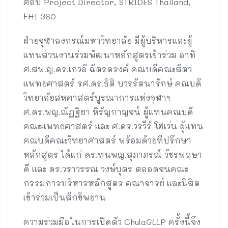
ศิลป์ Project Director, STRIDES Thailand,
FHI 360
ฝ่ายจุฬาลงกรณ์มหาวิทยาลัย มีผู้บริหารและผู้
แทนส่วนงานร่วมพัฒนาหลักสูตรเข้าร่วม อาทิ
ศ.สพ.ญ.ดร.เกวลี ฉัตรดรงค์ คณบดีคณะสัตว
แพทยศาสตร์ รศ.ดร.ธิติ บวรรัตนารักษ์ คณบดี
วิทยาลัยสหศาสตร์บูรณาการแห่งจุฬาฯ
ศ.ดร.พญ.ณัฏฐิยา หิรัญกาญจน์ ผู้แทนคณบดี
คณะแพทยศาสตร์ และ ศ.ดร.วรวีร์ โฮเว่น ผู้แทน
คณบดีคณะวิทยาศาสตร์ พร้อมด้วยที่ปรึกษา
หลักสูตร ได้แก่ ดร.ทนพญ.สุภาภรณ์ วัชรพฤษา
ดี และ ดร.วราวรรณ วงษ์บุตร ตลอดจนคณะ
กรรมการบริหารหลักสูตร คณาจารย์ และนิสิต
เข้าร่วมเป็นสักขีพยาน
ความร่วมมือในการเปิดตัว ChulaGLLP ครั้งนี้จึง