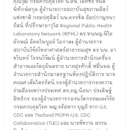
คุณวุฒิ กรมควบคุมโรค น.สพ. เลิศชัย จินต
พิทักษ์สกุล ผู้อำนวยการสถาบันสุขภาพสัตว์
แห่งชาติ กรมปศุสัตว์ นพ.ครรชิต ลิมปกาญจนา
รัตน์ ที่ปรึกษาอาวุโส Regional Public Health
Laboratory Network (RPHL) ดร.ทนพญ.พิไล
ลักษณ์ อัคคไพบูลย์ โอกาดะ ผู้อำนวยการ
สถาบันวิจัยวิทยาศาสตร์สาธารณสุข ดร.นพ. อา
ชวินทร์ โรจนวิวัฒน์ ผู้อำนวยการสำนักเครื่อง
สำอางและวัตถุอันตราย นายสุรศักดิ์ หมื่นพล ผู้
อำนวยการสำนักมาตรฐานห้องปฏิบัติการ นาย
คเณศ เต็มไตรรัตน์ รองผู้อำนวยการกองความ
ร่วมมือระหว่างประเทศ ดร.ภญ.นัยนา ประดิษฐ์
สิทธิกร รองผู้อำนวยการกองนวัตกรรมและวิจัย
กรมควบคุมโรค พญ.จรัสดาว บุญธิ จาก U.S.
CDC และ Thailand MOPH-U.S. CDC
Collaboration (TUC) และ นายชัชวาล สงวน