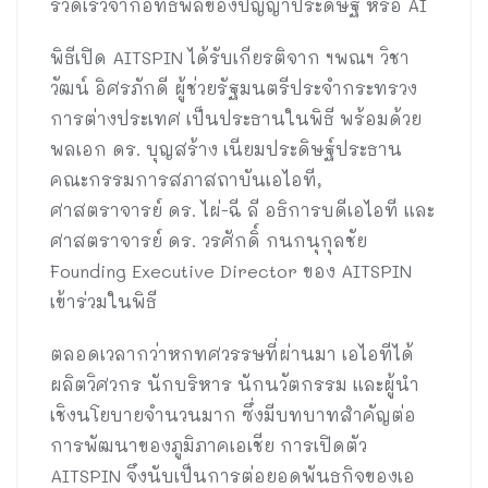
รวดเร็วจากอิทธิพลของปัญญาประดิษฐ์ หรือ AI
พิธีเปิด AITSPIN ได้รับเกียรติจาก ฯพณฯ วิชา
วัฒน์ อิศรภักดี ผู้ช่วยรัฐมนตรีประจำกระทรวง
การต่างประเทศ เป็นประธานในพิธี พร้อมด้วย
พลเอก ดร. บุญสร้าง เนียมประดิษฐ์ประธาน
คณะกรรมการสภาสถาบันเอไอที,
ศาสตราจารย์ ดร. ไผ่-ฉี ลี อธิการบดีเอไอที และ
ศาสตราจารย์ ดร. วรศักดิ์ กนกนุกุลชัย
Founding Executive Director ของ AITSPIN
เข้าร่วมในพิธี
ตลอดเวลากว่าหกทศวรรษที่ผ่านมา เอไอทีได้
ผลิตวิศวกร นักบริหาร นักนวัตกรรม และผู้นำ
เชิงนโยบายจำนวนมาก ซึ่งมีบทบาทสำคัญต่อ
การพัฒนาของภูมิภาคเอเชีย การเปิดตัว
AITSPIN จึงนับเป็นการต่อยอดพันธกิจของเอ