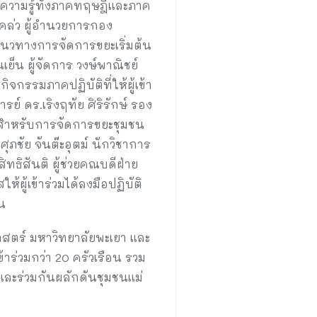
์ความรู้ทั้งภาคทฤษฎีและภาค
แคล่ว ผู้อำนวยการกอง
แนวทางการจัดการขยะเริ่มต้น
็น ผู้จัดการ วงษ์พาณิชย์
กรรมภาคปฏิบัติที่ให้ผู้เข้า
รย์ ดร.เริงฤทัย ศิริรักษ์ รอง
ีสำหรับการจัดการขยะชุมชน
ภชัย จันต๊ะอุตม์ นักวิชาการ
ทธิสันติ ผู้ช่วยคณบดีฝ่าย
ู้เข้าร่วมได้ลงมือปฏิบัติ
น
สตร์ มหาวิทยาลัยพะเยา และ
่วมกว่า 20 ครัวเรือน รวม
ละร่วมกันผลักดันชุมชนแม่