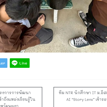
ter
Line
โครงการการพัฒนา
ทีม NTR นักศึกษา IT ม.อีส
าถึงแหล่งเรียนรู้ใน
AI “Story Lens” เข้าร
งหวัดพะเยา