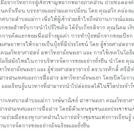
่วมมือจากวิทยากรผู้เชี่ยวชาญหลากหลายภาคส่วน ถ่ายทอดองค
ะในครัวเรือน บรรยายและร่วมแลกเปลี่ยน โดย คุณสวิง คล่อง
ศบาลตำบลแม่กา เพื่อให้ผู้เข้าร่วมเข้าใจถึงสถานการณ์และ
ขยะสำหรับการนำไปรีไซเคิล ได้รับเกียรติจาก คุณนิคม เงินเย
ารคัดแยกขยะเพื่อสร้างมูลค่า การทำปุ๋ยหมักจากขยะเปียก กิจ
นขยะเศษอาหารให้กลายเป็นปุ๋ยที่มีประโยชน์ โดย ผู้ช่วยศาสตราจา
 คณะวิทยาศาสตร์ มหาวิทยาลัยพะเยา และ การใช้เทคโนโลย
โลยีสมัยใหม่ในการบริหารจัดการขยะอย่างยั่งยืน นำโดย คุณศุ
ทยาลัยพะเยา และ ผู้ช่วยศาสตราจารย์ ดร.บวรศักดิ์ ศรีสังสิ
รสนเทศและการสื่อสาร มหาวิทยาลัยพะเยา โดยเปิดโอกาสให้ผ
 และเรียนรู้แนวทางที่สามารถนำไปต่อยอดได้ในชีวิตประจำวั
จากเทศบาลตำบลแม่กา วงษ์พาณิชย์ สาขาพะเยา คณะวิทยาศา
รสนเทศและการสื่อสาร โดยมีตัวแทนชุมชนและประชาชนเข้าร
ามร่วมมือของทุกภาคส่วนในการสร้างชุมชนแห่งการเรียนรู้ แ
้านการจัดการขยะอย่างอัจฉริยะและยั่งยืน