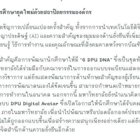
รศึกษายุคใหม่ด้วยสถาปัตยกรรมองค์กร
ผชิญการเปลี่ยนแปลงครั้งสำคัญ ทั้งจากการนำเทคโนโลยีดิจ
ประดิษฐ์ (AI) และความสำคัญของมุมมองด้านยั่งยืนที่เพิ่มมาก
รียนรู้ วิธีการทำงาน และคุณลักษณะที่สังคมคาดหวังจากบั
สำคัญคือการพัฒนานักศึกษาให้มี “
6 DPU DNA
” ซึ่งเป็นชุ
ยาลัยได้ร่วมมือกับคณาจารย์ในการออกแบบระเบียนแสดงผลก
างวิชาการ แต่ยังแสดงพัฒนาการด้านทักษะสำคัญของผู้เรียน
นทางการพัฒนาตนเองได้ชัดเจนขึ้น สามารถกำหนดเป้าหมายการ
บการทำงานในอนาคต นอกจากนี้ มหาวิทยาลัยยังนำแนวคิดก
ระบบ
DPU Digital Avatar
ซึ่งเปิดโอกาสให้นักศึกษาได้รับ
 ๆ ภายในมหาวิทยาลัย เพื่อนำไปพัฒนาหรือปลดล็อกองค์ประก
ม่ได้ถูกออกแบบขึ้นเพื่อสร้างความสนุกเพียงอย่างเดียว แต่ยั
ิตสำนึกด้านความยั่งยืนอีกด้วย