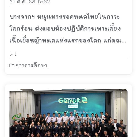
31 ต.ค. 68 17:32
บางจากฯ หนุนทางรอดทะเลไทยในภาวะ
โลกร้อน ส่งมอบห้องปฏิบัติการเพาะเลี้ยง
เนื้อเยื่อหญ้าทะเลแห่งแรกของโลก แก่คณะ
ประมง มหาวิทยาลัยเกษตรศาสตร์
[…]
ข่าวการศึกษา