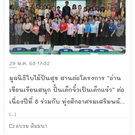
29 พ.ค. 68 17:52
มูลนิธิใบไม้ปันสุข สานต่อโครงการ “อ่าน
เขียนเรียนสนุก ปั้นเด็กจิ๋วเป็นเด็กแจ๋ว” ต่อ
เนื่องปีที่ 8 ร่วมกับ ทุ่งสักอาศรมเสริมพลัง
ครูทั่วไทย พัฒนาเยาวชนอ่านออกเขียนได้
[…]
อบรม สัมมนา