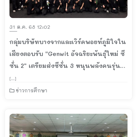
31 ต.ค. 68 12:02
กลุ่มบริษัทบางจากและเวิร์คพอยท์ภูมิใจใน
เสียงตอบรับ “Genwit อัจฉริยะพันธุ์ใหม่ ซี
ซั่น 2” เตรียมส่งซีซั่น 3 หนุนพลังคนรุ่น
ใหม่ จากสนามแข่งขันสะเต็มศึกษาสู่การ
[…]
พัฒนาประเทศ
ข่าวการศึกษา