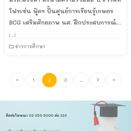
โฟรเซ่น ฟู้ดฯ ปั้นศูนย์การเรียนรู้เกษตร
BCG เสริมศักยภาพ นศ. ฝึกประสบการณ์
วิชาชีพ
[…]
ข่าวการศึกษา
«
1
2
3
…
7
»
ติดต่อโฆษณา 02-253-5000​ ต่อ 223