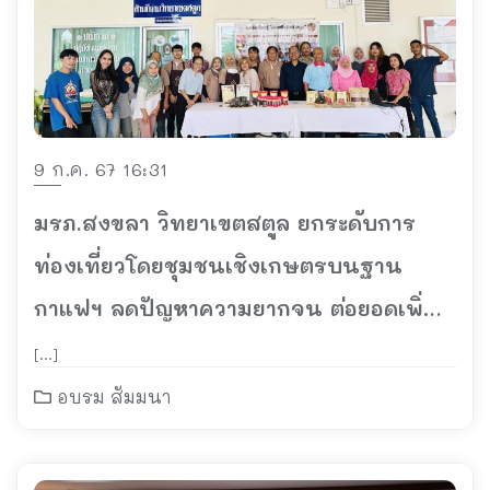
9 ก.ค. 67 16:31
มรภ.สงขลา วิทยาเขตสตูล ยกระดับการ
ท่องเที่ยวโดยชุมชนเชิงเกษตรบนฐาน
กาแฟฯ ลดปัญหาความยากจน ต่อยอดเพิ่ม
รายได้ในหลากหลายมิติ
[…]
อบรม สัมมนา