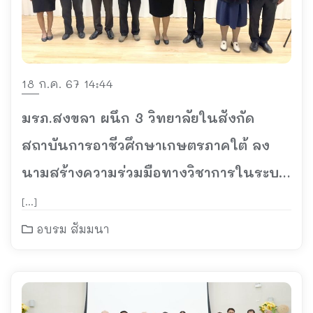
18 ก.ค. 67 14:44
มรภ.สงขลา ผนึก 3 วิทยาลัยในสังกัด
สถาบันการอาชีวศึกษาเกษตรภาคใต้ ลง
นามสร้างความร่วมมือทางวิชาการในระบบ
โควตา ปั้นบัณฑิตพัฒนาประเทศ
[…]
อบรม สัมมนา