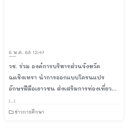
6 พ.ค. 68 12:47
วช. ร่วม องค์การบริหารส่วนจังหวัด
ฉะเชิงเทรา นำการออกแบบโดรนแปร
อักษรฝีมือเยาวชน ส่งเสริมการท่องเที่ยว
จังหวัด ในงาน “มหกรรมอาหารและ OTOP
[…]
ฉะเชิงเทรา 2568”
ข่าวการศึกษา