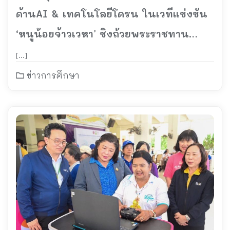
ด้านAI & เทคโนโลยีโดรน ในเวทีแข่งขัน
‘หนูน้อยจ้าวเวหา’ ชิงถ้วยพระราชทาน
พระบาทสมเด็จพระเจ้าอยู่หัว รอบคัดเลือก
[…]
ณ รร.พิบูลมังสาหาร จ.อุบลราชธานี
ข่าวการศึกษา