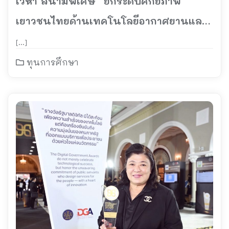
เวหา สนามพิเศษ” ยกระดับศักยภาพ
เยาวชนไทยด้านเทคโนโลยีอากาศยานและ
โดรน
[…]
ทุนการศึกษา