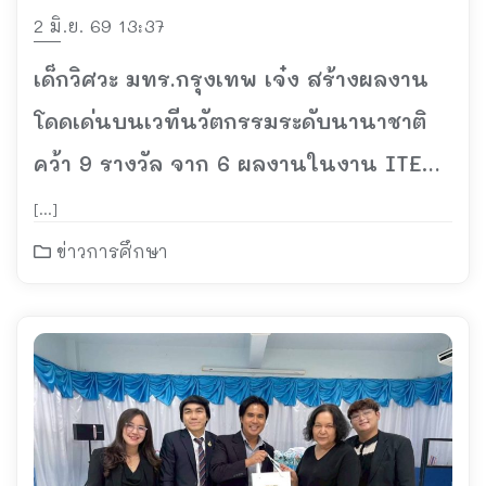
2 มิ.ย. 69 13:37
เด็กวิศวะ มทร.กรุงเทพ เจ๋ง สร้างผลงาน
โดดเด่นบนเวทีนวัตกรรมระดับนานาชาติ
คว้า 9 รางวัล จาก 6 ผลงานในงาน ITEX
2026 ณ กรุงกัวลาลัมเปอร์ ประเทศ
[…]
มาเลเซีย
ข่าวการศึกษา