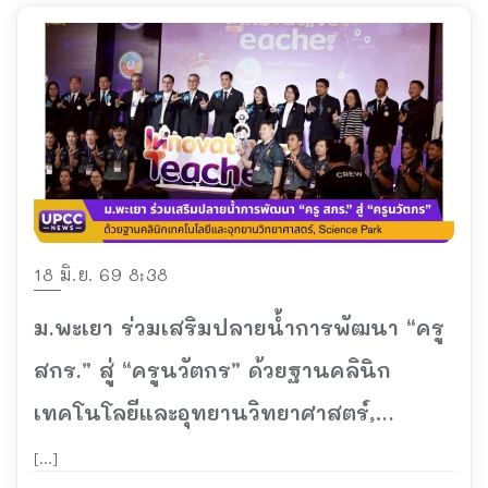
18 มิ.ย. 69 8:38
ม.พะเยา ร่วมเสริมปลายน้ำการพัฒนา “ครู
สกร.” สู่ “ครูนวัตกร” ด้วยฐานคลินิก
เทคโนโลยีและอุทยานวิทยาศาสตร์,
Science Park
[…]