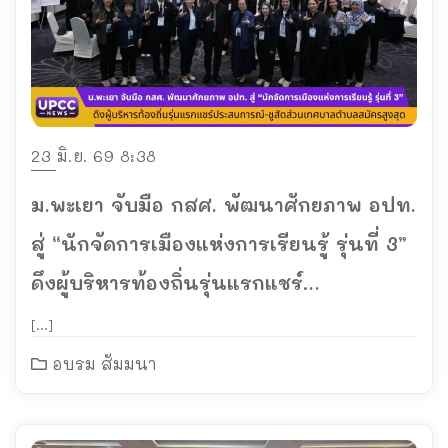
23 มิ.ย. 69 8:38
ม.พะเยา จับมือ กสศ. พัฒนาศักยภาพ อปท.
สู่ “นักจัดการเมืองแห่งการเรียนรู้ รุ่นที่ 3”
ดึงผู้บริหารท้องถิ่นรุ่นแรกแชร์
ประสบการณ์-ชูสัดส่วนเทศบาลตำบลสมัคร
[…]
สูงสุด
อบรม สัมมนา