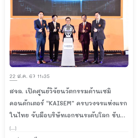
22 ส.ค. 67 11:35
สจล. เปิดศูนย์วิจัยนวัตกรรมด้านเซมิ
คอนดักเตอร์ “KAISEM” ครบวงจรแห่งแรก
ในไทย จับมือบริษัทเอกชนระดับโลก ขับ
เคลื่อนอุตสาหกรรมเป้าหมายในการพัฒนา
[…]