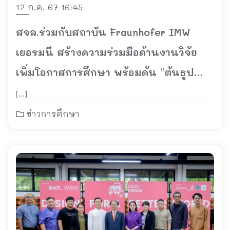
12 ก.ค. 67 16:45
สจล.ร่วมกับสถาบัน Fraunhofer IMW
เยอรมนี สร้างความร่วมมือด้านงานวิจัย
เพิ่มโอกาสการศึกษา พร้อมดัน “ต้นธูป
ฤาษี” สู่นวัตกรรมวัสดุก่อสร้าง เป็นมิตรต่อ
[…]
สิ่งแวดล้อม
ข่าวการศึกษา