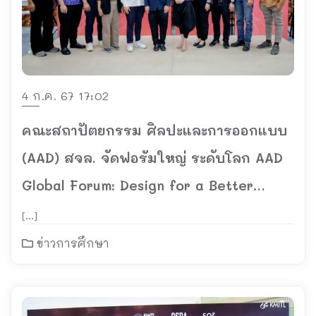
4 ก.ค. 67 17:02
คณะสถาปัตยกรรม ศิลปะและการออกแบบ
(AAD) สจล. จัดฟอรัมใหญ่ ระดับโลก AAD
Global Forum: Design for a Better
World พบกัน 24 ส.ค.’67 ณ อาคารหอ
[…]
ประชุม ศ.ประสม รังสิโรจน สจล.
ข่าวการศึกษา