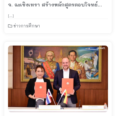
จ. ฉะเชิงเทรา สร้างหลักสูตรตอบโจทย์
ความต้องการบุคลากร
[…]
ด้านSemiconductor และ Smart
ข่าวการศึกษา
Electronics ในอนาคต